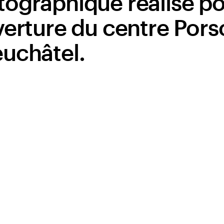
tographique réalisé p
verture du centre Por
uchâtel.